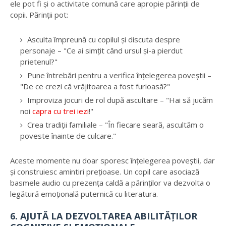
ele pot fi și o activitate comună care apropie părinții de
copii. Părinții pot:
Asculta împreună cu copilul și discuta despre
personaje – "Ce ai simțit când ursul și-a pierdut
prietenul?"
Pune întrebări pentru a verifica înțelegerea poveștii –
"De ce crezi că vrăjitoarea a fost furioasă?"
Improviza jocuri de rol după ascultare – "Hai să jucăm
noi
capra cu trei iezi
!"
Crea tradiții familiale – "În fiecare seară, ascultăm o
poveste înainte de culcare."
Aceste momente nu doar sporesc înțelegerea poveștii, dar
și construiesc amintiri prețioase. Un copil care asociază
basmele audio cu prezența caldă a părinților va dezvolta o
legătură emoțională puternică cu literatura.
6. AJUTĂ LA DEZVOLTAREA ABILITĂȚILOR