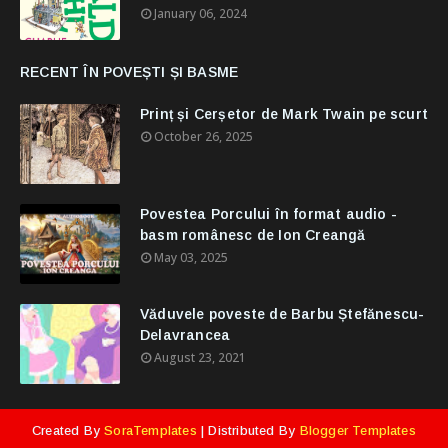
January 06, 2024
RECENT ÎN POVEȘTI ȘI BASME
Prinț și Cerșetor de Mark Twain pe scurt
October 26, 2025
Povestea Porcului în format audio -
basm românesc de Ion Creangă
May 03, 2025
Văduvele poveste de Barbu Ștefănescu-
Delavrancea
August 23, 2021
Created By
SoraTemplates
| Distributed By
Blogger Templates