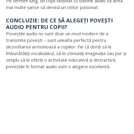
Pe termen lung, un copil obișnuit cu basme audio va avea
mai multe șanse să devină un cititor pasionat.
CONCLUZIE: DE CE SĂ ALEGEȚI POVEȘTI
AUDIO PENTRU COPII?
Poveștile audio nu sunt doar un mod modern de a
transmite povești – sunt unealta perfectă pentru
dezvoltarea armonioasă a copiilor. Fie că doriți să le
îmbunătățiți vocabularul, să le stimulați imaginația sau pur și
simplu să le oferiți o activitate educativă și distractivă,
poveștile în format audio sunt o alegere excelentă.