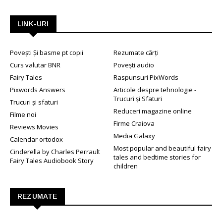
LINK-URI
Povești Și basme pt copii
Rezumate cărți
Curs valutar BNR
Povești audio
Fairy Tales
Raspunsuri PixWords
Pixwords Answers
Articole despre tehnologie -
Trucuri și Sfaturi
Trucuri și sfaturi
Reduceri magazine online
Filme noi
Firme Craiova
Reviews Movies
Media Galaxy
Calendar ortodox
Most popular and beautiful fairy
Cinderella by Charles Perrault
tales and bedtime stories for
Fairy Tales Audiobook Story
children
REZUMATE