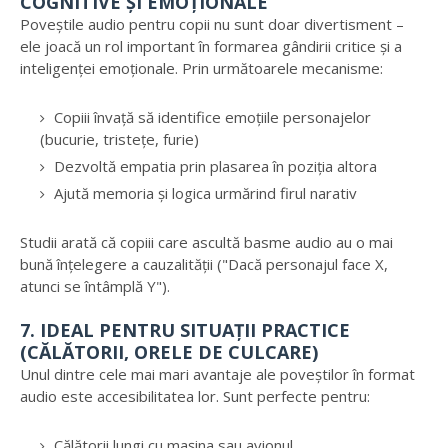
COGNITIVE ȘI EMOȚIONALE
Poveștile audio pentru copii nu sunt doar divertisment –
ele joacă un rol important în formarea gândirii critice și a
inteligenței emoționale. Prin următoarele mecanisme:
Copiii învață să identifice emoțiile personajelor
(bucurie, tristețe, furie)
Dezvoltă empatia prin plasarea în poziția altora
Ajută memoria și logica urmărind firul narativ
Studii arată că copiii care ascultă basme audio au o mai
bună înțelegere a cauzalității ("Dacă personajul face X,
atunci se întâmplă Y").
7. IDEAL PENTRU SITUAȚII PRACTICE
(CĂLĂTORII, ORELE DE CULCARE)
Unul dintre cele mai mari avantaje ale poveștilor în format
audio este accesibilitatea lor. Sunt perfecte pentru:
Călătorii lungi cu mașina sau avionul