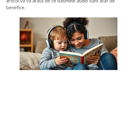
articol vă va arăta de ce basmele audio sunt atât de
benefice.