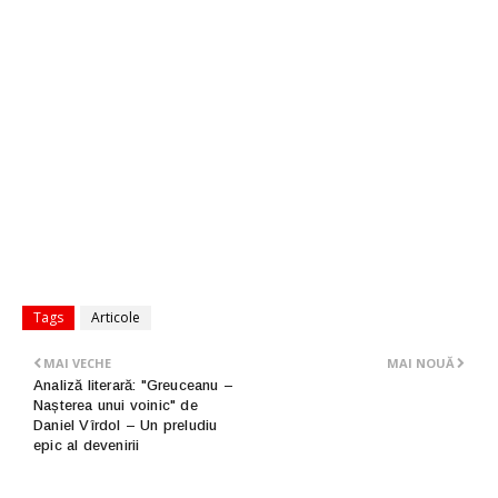
Tags
Articole
MAI VECHE
MAI NOUĂ
Analiză literară: "Greuceanu –
Nașterea unui voinic" de
Daniel Vîrdol – Un preludiu
epic al devenirii