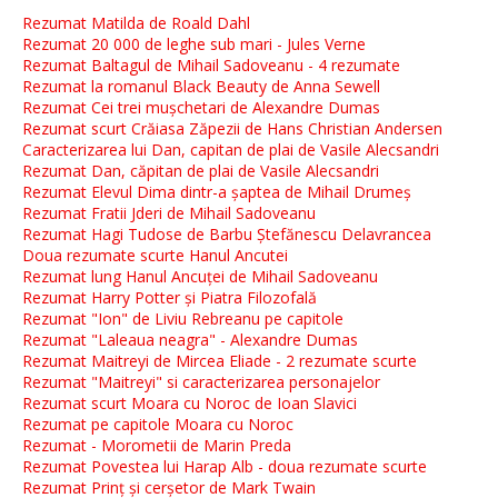
Rezumat Matilda de Roald Dahl
Rezumat 20 000 de leghe sub mari - Jules Verne
Rezumat Baltagul de Mihail Sadoveanu - 4 rezumate
Rezumat la romanul Black Beauty de Anna Sewell
Rezumat Cei trei mușchetari de Alexandre Dumas
Rezumat scurt Crăiasa Zăpezii de Hans Christian Andersen
Caracterizarea lui Dan, capitan de plai de Vasile Alecsandri
Rezumat Dan, căpitan de plai de Vasile Alecsandri
Rezumat Elevul Dima dintr-a șaptea de Mihail Drumeș
Rezumat Fratii Jderi de Mihail Sadoveanu
Rezumat Hagi Tudose de Barbu Ștefănescu Delavrancea
Doua rezumate scurte Hanul Ancutei
Rezumat lung Hanul Ancuței de Mihail Sadoveanu
Rezumat Harry Potter și Piatra Filozofală
Rezumat "Ion" de Liviu Rebreanu pe capitole
Rezumat "Laleaua neagra" - Alexandre Dumas
Rezumat Maitreyi de Mircea Eliade - 2 rezumate scurte
Rezumat "Maitreyi" si caracterizarea personajelor
Rezumat scurt Moara cu Noroc de Ioan Slavici
Rezumat pe capitole Moara cu Noroc
Rezumat - Morometii de Marin Preda
Rezumat Povestea lui Harap Alb - doua rezumate scurte
Rezumat Prinț și cerșetor de Mark Twain