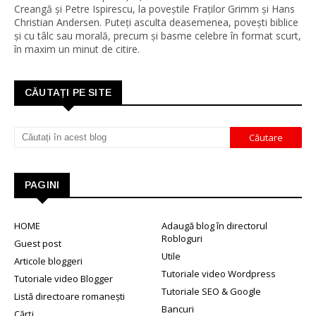
Creangă și Petre Ispirescu, la poveștile Fraților Grimm și Hans
Christian Andersen. Puteți asculta deasemenea, povești biblice
și cu tâlc sau morală, precum și basme celebre în format scurt,
în maxim un minut de citire.
CĂUTAȚI PE SITE
PAGINI
HOME
Adaugă blog în directorul
Robloguri
Guest post
Utile
Articole bloggeri
Tutoriale video Wordpress
Tutoriale video Blogger
Tutoriale SEO & Google
Listă directoare romanești
Bancuri
Cărți