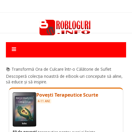
📚 Transformă Ora de Culcare într-o Călătorie de Suflet
Descoperă colecția noastră de eBook-uri concepute să aline,
să educe și să inspire.
Povești Terapeutice Scurte
4-11 ANI
50 de povești
terapeutice pentru curaj și liniște.