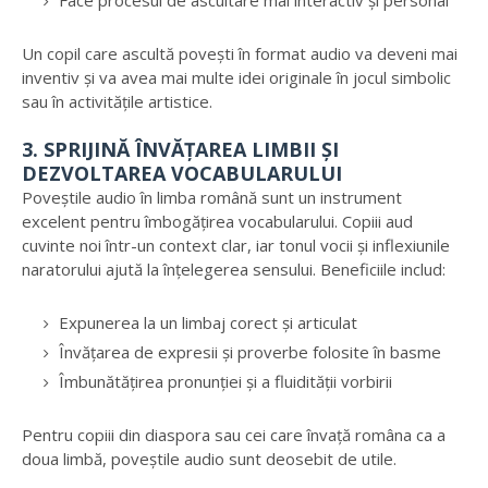
Face procesul de ascultare mai interactiv și personal
Un copil care ascultă povești în format audio va deveni mai
inventiv și va avea mai multe idei originale în jocul simbolic
sau în activitățile artistice.
3. SPRIJINĂ ÎNVĂȚAREA LIMBII ȘI
DEZVOLTAREA VOCABULARULUI
Poveștile audio în limba română sunt un instrument
excelent pentru îmbogățirea vocabularului. Copiii aud
cuvinte noi într-un context clar, iar tonul vocii și inflexiunile
naratorului ajută la înțelegerea sensului. Beneficiile includ:
Expunerea la un limbaj corect și articulat
Învățarea de expresii și proverbe folosite în basme
Îmbunătățirea pronunției și a fluidității vorbirii
Pentru copiii din diaspora sau cei care învață româna ca a
doua limbă, poveștile audio sunt deosebit de utile.