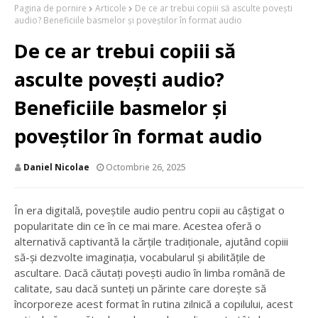
Pagina de pornire
Articole
De ce ar trebui copiii să asculte povești
audio? Beneficiile basmelor și poveștilor în format audio
De ce ar trebui copiii să
asculte povești audio?
Beneficiile basmelor și
poveștilor în format audio
Daniel Nicolae
Octombrie 26, 2025
În era digitală, poveștile audio pentru copii au câștigat o
popularitate din ce în ce mai mare. Acestea oferă o
alternativă captivantă la cărțile tradiționale, ajutând copiii
să-și dezvolte imaginația, vocabularul și abilitățile de
ascultare. Dacă căutați povești audio în limba română de
calitate, sau dacă sunteți un părinte care dorește să
încorporeze acest format în rutina zilnică a copilului, acest