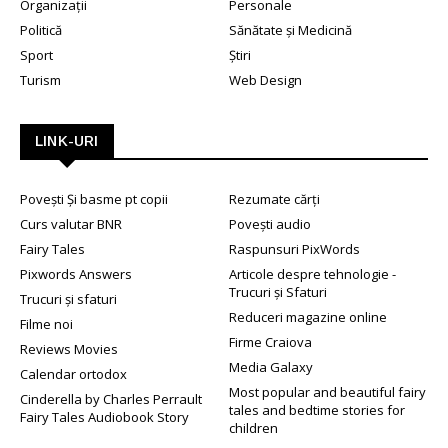
Organizații
Personale
Politică
Sănătate și Medicină
Sport
Știri
Turism
Web Design
LINK-URI
Povești Și basme pt copii
Rezumate cărți
Curs valutar BNR
Povești audio
Fairy Tales
Raspunsuri PixWords
Pixwords Answers
Articole despre tehnologie -
Trucuri și Sfaturi
Trucuri și sfaturi
Reduceri magazine online
Filme noi
Firme Craiova
Reviews Movies
Media Galaxy
Calendar ortodox
Most popular and beautiful fairy
Cinderella by Charles Perrault
tales and bedtime stories for
Fairy Tales Audiobook Story
children