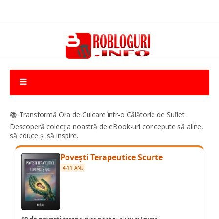
📚 Transformă Ora de Culcare într-o Călătorie de Suflet
Descoperă colecția noastră de eBook-uri concepute să aline,
să educe și să inspire.
Povești Terapeutice Scurte
4-11 ANI
50 de povești
terapeutice pentru curaj și liniște.