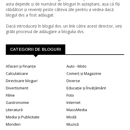
asta depinde și de numărul de bloguri în așteptare, așa că fiți
răbdători și reveniți peste câteva zile pentru a vedea dacă
blogul dvs a fost adăugat.
Dacă introduceți în blogul dvs. un link către acest director, veți
grăbi procesul de adăugare a blogului dvs.
CATEGORII DE BLOGURI
Afaceri și Finanțe
Auto - Moto
Calculatoare
Comerț și Magazine
Directoare bloguri
Diverse
Divertisment
Educație și Învățământ
Filme
Foto
Gastronomie
Internet
Literatură
MassMedia
Media și Publicitate
Modă
Monden
Muzică