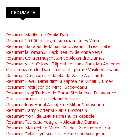
REZUMATE
Rezumat Matilda de Roald Dahl
Rezumat 20 000 de leghe sub mari - Jules Verne
Rezumat Baltagul de Mihail Sadoveanu - 4 rezumate
Rezumat la romanul Black Beauty de Anna Sewell
Rezumat Cei trei mușchetari de Alexandre Dumas
Rezumat scurt Crăiasa Zăpezii de Hans Christian Andersen
Caracterizarea lui Dan, capitan de plai de Vasile Alecsandri
Rezumat Dan, căpitan de plai de Vasile Alecsandri
Rezumat Elevul Dima dintr-a șaptea de Mihail Drumeș
Rezumat Fratii Jderi de Mihail Sadoveanu
Rezumat Hagi Tudose de Barbu Ștefănescu Delavrancea
Doua rezumate scurte Hanul Ancutei
Rezumat lung Hanul Ancuței de Mihail Sadoveanu
Rezumat Harry Potter și Piatra Filozofală
Rezumat "Ion" de Liviu Rebreanu pe capitole
Rezumat "Laleaua neagra" - Alexandre Dumas
Rezumat Maitreyi de Mircea Eliade - 2 rezumate scurte
Rezumat "Maitreyi" si caracterizarea personajelor