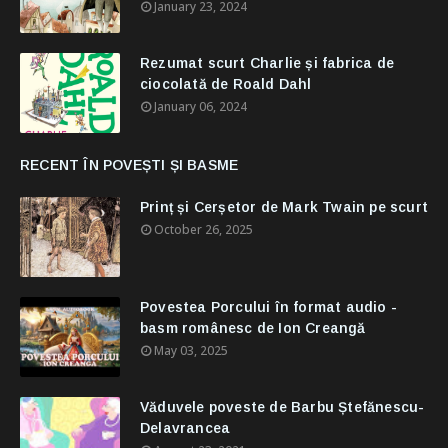
January 23, 2024
Rezumat scurt Charlie și fabrica de
ciocolată de Roald Dahl
January 06, 2024
RECENT ÎN POVEȘTI ȘI BASME
Prinț și Cerșetor de Mark Twain pe scurt
October 26, 2025
Povestea Porcului în format audio -
basm românesc de Ion Creangă
May 03, 2025
Văduvele poveste de Barbu Ștefănescu-
Delavrancea